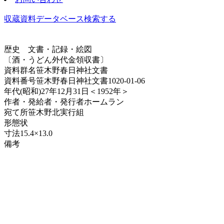
収蔵資料データベース
検索する
歴史
文書・記録・絵図
〔酒・うどん外代金領収書〕
資料群名
笹木野春日神社文書
資料番号
笹木野春日神社文書1020-01-06
年代
(昭和)27年12月31日＜1952年＞
作者・発給者・発行者
ホームラン
宛て所
笹木野北実行組
形態
状
寸法
15.4×13.0
備考