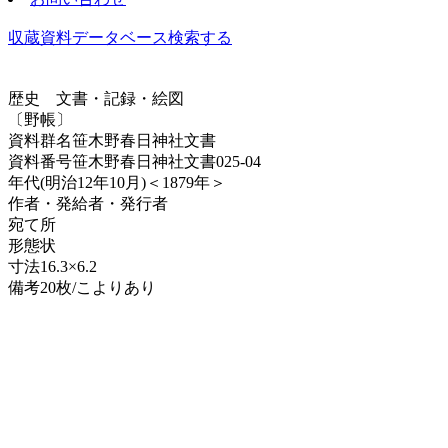
収蔵資料データベース
検索する
歴史
文書・記録・絵図
〔野帳〕
資料群名
笹木野春日神社文書
資料番号
笹木野春日神社文書025-04
年代
(明治12年10月)＜1879年＞
作者・発給者・発行者
宛て所
形態
状
寸法
16.3×6.2
備考
20枚/こよりあり