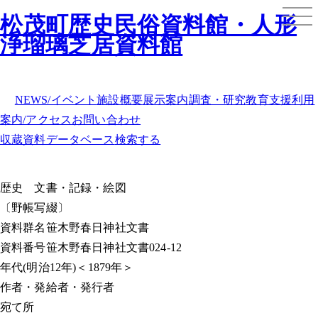
松茂町歴史民俗資料館・人形
浄瑠璃芝居資料館
NEWS/イベント
施設概要
展示案内
調査・研究
教育支援
利用
案内/アクセス
お問い合わせ
収蔵資料データベース
検索する
歴史
文書・記録・絵図
〔野帳写綴〕
資料群名
笹木野春日神社文書
資料番号
笹木野春日神社文書024-12
年代
(明治12年)＜1879年＞
作者・発給者・発行者
宛て所