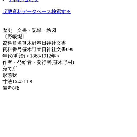
収蔵資料データベース
検索する
歴史
文書・記録・絵図
〔野帳綴〕
資料群名
笹木野春日神社文書
資料番号
笹木野春日神社文書099
年代
(明治)＜1868-1912年＞
作者・発給者・発行者
(笹木野村)
宛て所
形態
状
寸法
16.4×11.8
備考
8枚