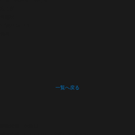
宛て所
形態
状
寸法
23.6×15.5
備考
一覧へ戻る
開館時間・休館日
開館時間 9:00～17:00（木曜は21:00まで）