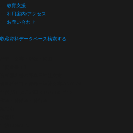
教育支援
利用案内/アクセス
お問い合わせ
収蔵資料データベース
検索する
歴史
文書・記録・絵図
〔間数書上〕
資料群名
笹木野春日神社文書
資料番号
笹木野春日神社文書079-01-08
年代
(近世)8月25日＜1600-1867年＞
作者・発給者・発行者
宛て所
形態
状
寸法
12.3×21.2