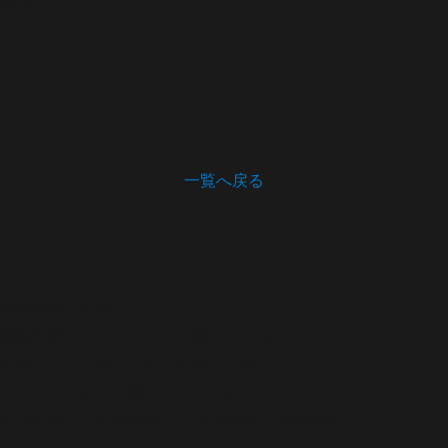
備考
一覧へ戻る
開館時間・休館日
開館時間 9:00～17:00（木曜は21:00まで）
休館日 月曜日（祝日の場合は翌日）
第３火曜日、年末年始（12/28～1/4）
松茂町歴史民俗資料館・人形浄瑠璃芝居資料館
〒771-0220