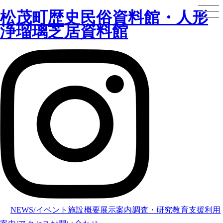
松茂町歴史民俗資料館・人形
浄瑠璃芝居資料館
NEWS/イベント
施設概要
展示案内
調査・研究
教育支援
利用