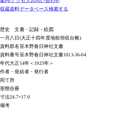
案内/アクセス
お問い合わせ
収蔵資料データベース
検索する
歴史
文書・記録・絵図
一月八日(大正十四年度地租領収台帳)
資料群名
笹木野春日神社文書
資料番号
笹木野春日神社文書1013-36-04
年代
大正14年＜1925年＞
作者・発給者・発行者
宛て所
形態
合冊
寸法
24.7×17.0
備考