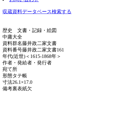
収蔵資料データベース
検索する
歴史
文書・記録・絵図
中庸大全
資料群名
藤井政二家文書
資料番号
藤井政二家文書161
年代
(近世)＜1615-1868年＞
作者・発給者・発行者
宛て所
形態
タテ帳
寸法
26.1×17.0
備考
裏表紙欠