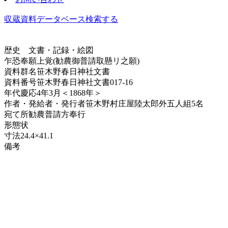
収蔵資料データベース
検索する
歴史
文書・記録・絵図
乍恐奉願上覚(勧農御普請取懸リ之願)
資料群名
笹木野春日神社文書
資料番号
笹木野春日神社文書017-16
年代
慶応4年3月＜1868年＞
作者・発給者・発行者
笹木野村庄屋陸太郎外五人組5名
宛て所
勧農普請方奉行
形態
状
寸法
24.4×41.1
備考