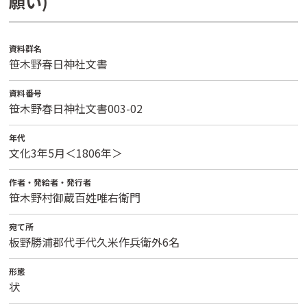
願い)
資料群名
笹木野春日神社文書
資料番号
笹木野春日神社文書003-02
年代
文化3年5月＜1806年＞
作者・発給者・発行者
笹木野村御蔵百姓唯右衛門
宛て所
板野勝浦郡代手代久米作兵衛外6名
形態
状