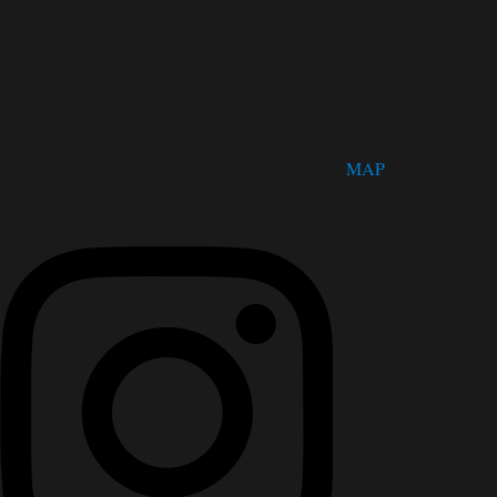
開館時間 9:00～17:00（木曜は21:00まで）
休館日 月曜日（祝日の場合は翌日）
第３火曜日、年末年始（12/28～1/4）
松茂町歴史民俗資料館・人形浄瑠璃芝居資料館
〒771-0220
徳島県板野郡松茂町広島字四番越11番地1
MAP
TEL：088-699-5995
FAX：088-699-5767