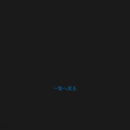
作者・発給者・発行者
宛て所
形態
状
寸法
24.7×34.2
備考
下書
一覧へ戻る
開館時間・休館日