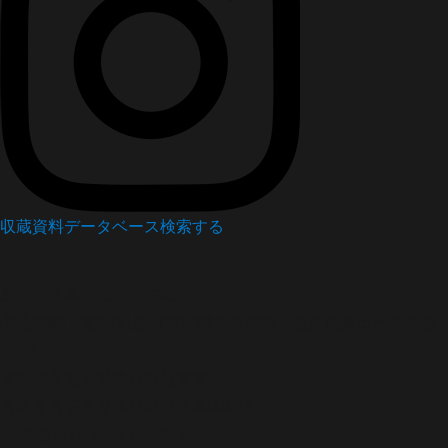
収蔵資料データベース
検索する
歴史
文書・記録・絵図
乍恐奉願上覚(水吐筋付替に関する満穂・豊久両新田への争論
について)
資料群名
笹木野春日神社文書
資料番号
笹木野春日神社文書008-18
年代
(近世)＜1600-1867年＞