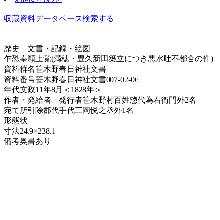
収蔵資料データベース
検索する
歴史
文書・記録・絵図
乍恐奉願上覚(満穂・豊久新田築立につき悪水吐不都合の件)
資料群名
笹木野春日神社文書
資料番号
笹木野春日神社文書007-02-06
年代
文政11年8月＜1828年＞
作者・発給者・発行者
笹木野村百姓惣代為右衛門外2名
宛て所
引除郡代手代三岡悦之丞外1名
形態
状
寸法
24.9×238.1
備考
奥書あり