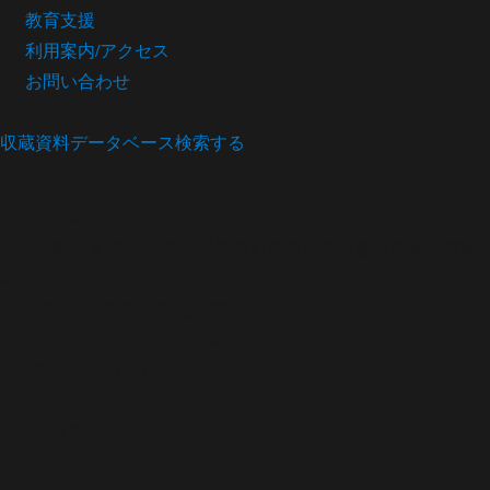
教育支援
利用案内/アクセス
お問い合わせ
収蔵資料データベース
検索する
歴史
文書・記録・絵図
乍恐奉願上覚(第十井料二升懸有町数之内御校量引奉願上候願
書之控)
資料群名
笹木野春日神社文書
資料番号
笹木野春日神社文書006-02
年代
慶応3年9月＜1867年＞
作者・発給者・発行者
広島浦庄屋五人与外7村
宛て所
板東黙之丞外2名
形態
状