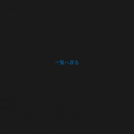
寸法
24.8×138.7
備考
端裏書あり
一覧へ戻る
開館時間・休館日
開館時間 9:00～17:00（木曜は21:00まで）
休館日 月曜日（祝日の場合は翌日）
第３火曜日、年末年始（12/28～1/4）
松茂町歴史民俗資料館・人形浄瑠璃芝居資料館