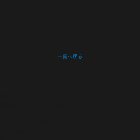
備考
後欠
一覧へ戻る
開館時間・休館日
開館時間 9:00～17:00（木曜は21:00まで）
休館日 月曜日（祝日の場合は翌日）
第３火曜日、年末年始（12/28～1/4）
松茂町歴史民俗資料館・人形浄瑠璃芝居資料館
〒771-0220