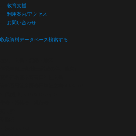
教育支援
利用案内/アクセス
お問い合わせ
収蔵資料データベース
検索する
歴史
文書・記録・絵図
乍恐奉願上覚(鮫土調達の件、後欠)
資料群名
笹木野春日神社文書
資料番号
笹木野春日神社文書017-04-04
年代
(近世)＜1600-1867年＞
作者・発給者・発行者
宛て所
形態
状
寸法
24.8×10.3