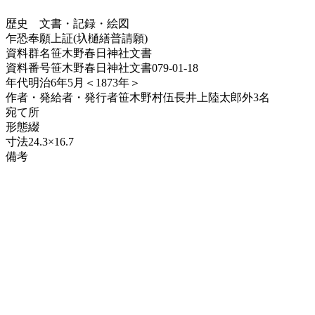
歴史
文書・記録・絵図
乍恐奉願上証(圦樋繕普請願)
資料群名
笹木野春日神社文書
資料番号
笹木野春日神社文書079-01-18
年代
明治6年5月＜1873年＞
作者・発給者・発行者
笹木野村伍長井上陸太郎外3名
宛て所
形態
綴
寸法
24.3×16.7
備考