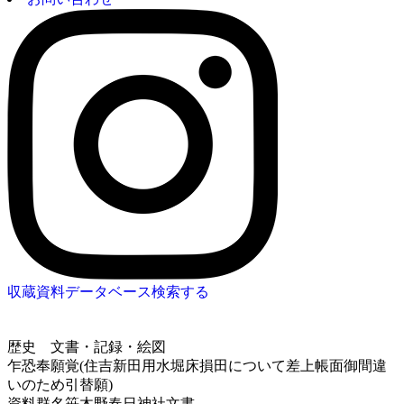
収蔵資料データベース
検索する
歴史
文書・記録・絵図
乍恐奉願覚(住吉新田用水堀床損田について差上帳面御間違
いのため引替願)
資料群名
笹木野春日神社文書