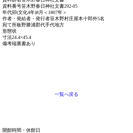
資料番号
笹木野春日神社文書292-05
年代
卯(文化4年)8月＜1807年＞
作者・発給者・発行者
笹木野村庄屋本十郎外5名
宛て所
板野勝浦郡代手代地方
形態
状
寸法
24.4×45.4
備考
端裏書あり
一覧へ戻る
開館時間・休館日