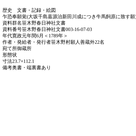
歴史
文書・記録・絵図
乍恐奉願覚(大坂千島嘉源治新田川成につき牛馬飼原に致す願
資料群名
笹木野春日神社文書
資料番号
笹木野春日神社文書003-16-07-03
年代
寛政元年閏6月＜1789年＞
作者・発給者・発行者
笹木野村願人善蔵外22名
宛て所
御蔵所
形態
状
寸法
23.7×112.1
備考
奥書・端裏書あり