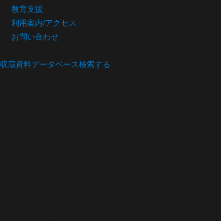
教育支援
利用案内/アクセス
お問い合わせ
収蔵資料データベース
検索する
歴史
文書・記録・絵図
乍恐奉願覚(幸八跡株居懸リ願)
資料群名
笹木野春日神社文書
資料番号
笹木野春日神社文書074-01
年代
亥(近世)10月＜1600-1867年＞
作者・発給者・発行者
笹木野村幸助
宛て所
河村加賀助手代郡与左衛門
形態
状
寸法
24.3×81.0