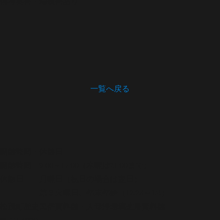
備考
奥書・端裏書あり
一覧へ戻る
開館時間・休館日
開館時間 9:00～17:00（木曜は21:00まで）
休館日 月曜日（祝日の場合は翌日）
第３火曜日、年末年始（12/28～1/4）
松茂町歴史民俗資料館・人形浄瑠璃芝居資料館
〒771-0220