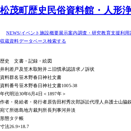
松茂町歴史民俗資料館・人形
NEWS/イベント
施設概要
展示案内
調査・研究
教育支援
利用
収蔵資料データベース
検索する
歴史
文書・記録・絵図
井利差戸及笠木取附并ニ旧慣承認請求ノ訴状
資料群名
笹木野春日神社文書
資料番号
笹木野春日神社文書1005-38
年代
明治30年6月4日＜1897年＞
作者・発給者・発行者
原告田村秀次郎訴訟代理人弁護士山脇
宛て所
徳島地方裁判所長判事河井淡
形態
タテ帳
寸法
26.9×18.7