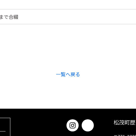
～6まで合綴
一覧へ戻る
松茂町歴