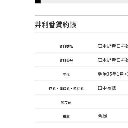
井利番賃約帳
笹木野春日神
資料群名
笹木野春日神社文
資料番号
明治35年1月＜
年代
田中長蔵
作者・発給者・発行者
宛て所
合綴
形態