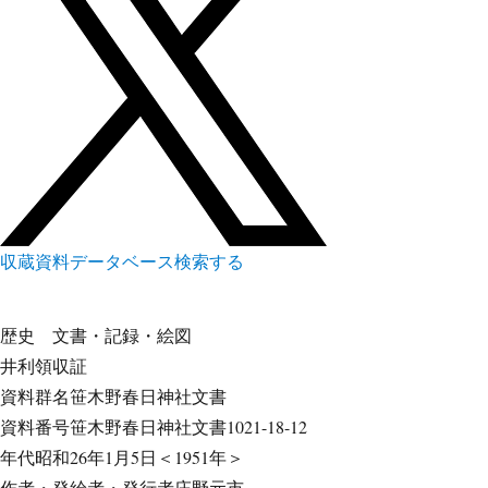
収蔵資料データベース
検索する
歴史
文書・記録・絵図
井利領収証
資料群名
笹木野春日神社文書
資料番号
笹木野春日神社文書1021-18-12
年代
昭和26年1月5日＜1951年＞
作者・発給者・発行者
庄野元市