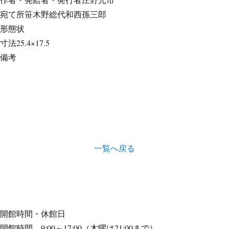
宛て所
笹木野総代和西孫三郎
形態
状
寸法
25.4×17.5
備考
一覧へ戻る
開館時間・休館日
開館時間 9:00～17:00（木曜は21:00まで）