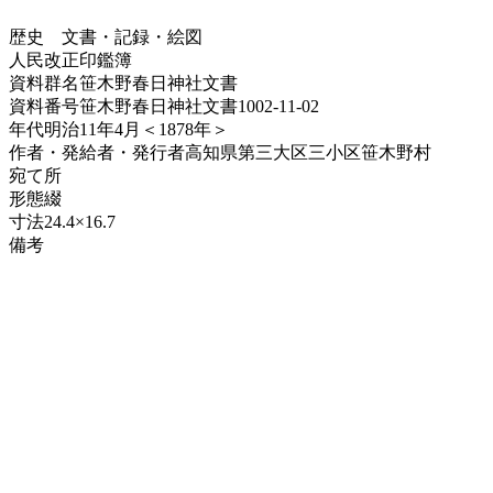
歴史
文書・記録・絵図
人民改正印鑑簿
資料群名
笹木野春日神社文書
資料番号
笹木野春日神社文書1002-11-02
年代
明治11年4月＜1878年＞
作者・発給者・発行者
高知県第三大区三小区笹木野村
宛て所
形態
綴
寸法
24.4×16.7
備考