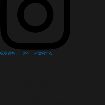
収蔵資料データベース
検索する
歴史
文書・記録・絵図
仕上御請書之事(博奕御法度の組合に際して)
資料群名
笹木野春日神社文書
資料番号
笹木野春日神社文書035
年代
文化6年9月＜1809年＞
作者・発給者・発行者
笹木野村百姓豊吉