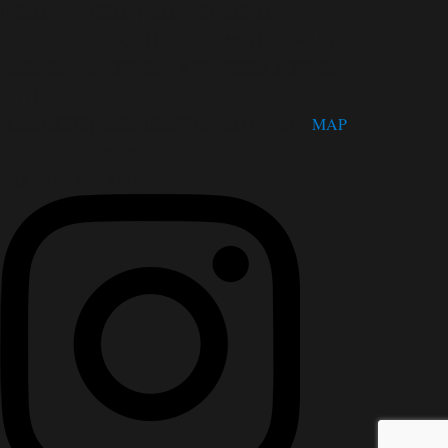
休館日 月曜日（祝日の場合は翌日）
第３火曜日、年末年始（12/28～1/4）
松茂町歴史民俗資料館・人形浄瑠璃芝居資料館
〒771-0220
徳島県板野郡松茂町広島字四番越11番地1
MAP
TEL：088-699-5995
FAX：088-699-5767