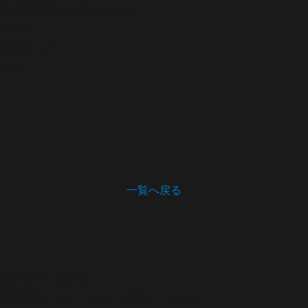
宛て所
庄屋本十郎外五人与
形態
状
寸法
24.6×52.7
備考
一覧へ戻る
開館時間・休館日
開館時間 9:00～17:00（木曜は21:00まで）