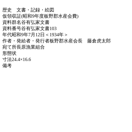
歴史
文書・記録・絵図
仮領収証(昭和9年度板野郡水産会費)
資料群名
谷有弘家文書
資料番号
谷有弘家文書103
年代
昭和9年7月12日＜1934年＞
作者・発給者・発行者
板野郡水産会長 藤倉虎太郎
宛て所
長原漁業組合
形態
状
寸法
24.4×16.6
備考