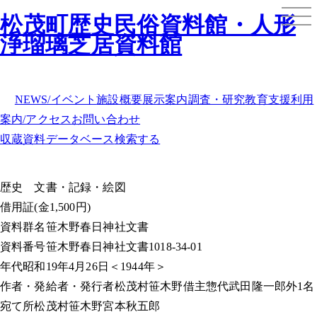
松茂町歴史民俗資料館・人形
浄瑠璃芝居資料館
NEWS/イベント
施設概要
展示案内
調査・研究
教育支援
利用
案内/アクセス
お問い合わせ
収蔵資料データベース
検索する
歴史
文書・記録・絵図
借用証(金1,500円)
資料群名
笹木野春日神社文書
資料番号
笹木野春日神社文書1018-34-01
年代
昭和19年4月26日＜1944年＞
作者・発給者・発行者
松茂村笹木野借主惣代武田隆一郎外1名
宛て所
松茂村笹木野宮本秋五郎