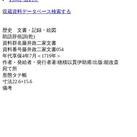
収蔵資料データベース
検索する
歴史
文書・記録・絵図
助語辞俗訓(乾)
資料群名
藤井政二家文書
資料番号
藤井政二家文書054
年代
享保4年7月＜1719年＞
作者・発給者・発行者
著:穂積以貫伊助甫/出版:能改斎
宛て所
形態
タテ帳
寸法
22.6×15.6
備考