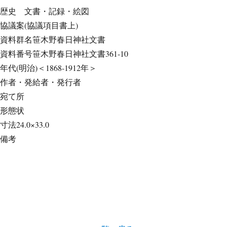
歴史
文書・記録・絵図
協議案(協議項目書上)
資料群名
笹木野春日神社文書
資料番号
笹木野春日神社文書361-10
年代
(明治)＜1868-1912年＞
作者・発給者・発行者
宛て所
形態
状
寸法
24.0×33.0
備考