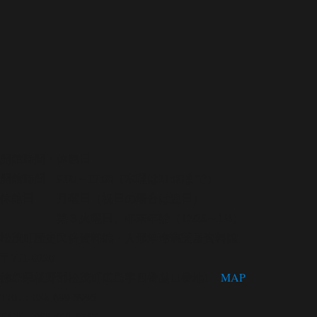
開館時間・休館日
開館時間 9:00～17:00（木曜は21:00まで）
休館日 月曜日（祝日の場合は翌日）
第３火曜日、年末年始（12/28～1/4）
松茂町歴史民俗資料館・人形浄瑠璃芝居資料館
〒771-0220
徳島県板野郡松茂町広島字四番越11番地1
MAP
TEL：088-699-5995
FAX：088-699-5767