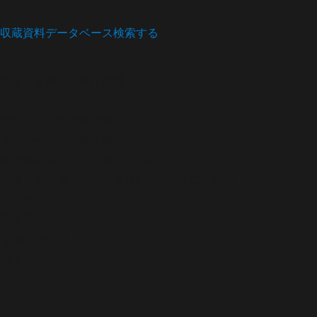
収蔵資料データベース
検索する
歴史
文書・記録・絵図
吉田松陰の精神
資料群名
吉岡裕家文書
資料番号
吉岡裕家文書084
年代
昭和16年10月25日＜1941年＞
作者・発給者・発行者
著:陶山務/発行:第一書房
宛て所
形態
冊
寸法
18.2×12.6
備考