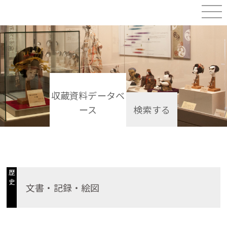
収蔵資料データベ
ース
検索する
歴
史
文書・記録・絵図