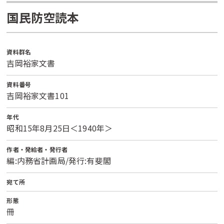
国民防空読本
資料群名
吉岡裕家文書
資料番号
吉岡裕家文書101
年代
昭和15年8月25日＜1940年＞
作者・発給者・発行者
編:内務省計画局/発行:有斐閣
宛て所
形態
冊