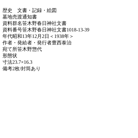
歴史
文書・記録・絵図
墓地売渡通知書
資料群名
笹木野春日神社文書
資料番号
笹木野春日神社文書1018-13-39
年代
昭和13年12月2日＜1938年＞
作者・発給者・発行者
豊西泰治
宛て所
笹木野惣代
形態
状
寸法
23.7×16.3
備考
2枚/封筒あり