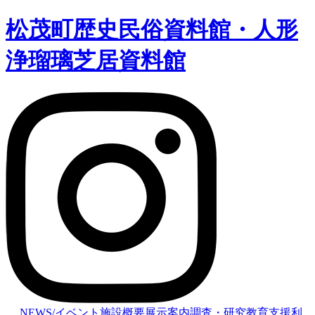
松茂町歴史民俗資料館・人形
浄瑠璃芝居資料館
NEWS/イベント
施設概要
展示案内
調査・研究
教育支援
利