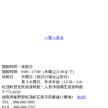
一覧へ戻る
開館時間・休館日
開館時間 9:00～17:00（木曜は21:00まで）
休館日 月曜日（祝日の場合は翌日）
第３火曜日、年末年始（12/28～1/4）
松茂町歴史民俗資料館・人形浄瑠璃芝居資料館
〒771-0220
徳島県板野郡松茂町広島字四番越11番地1
MAP
TEL：088-699-5995
FAX：088-699-5767