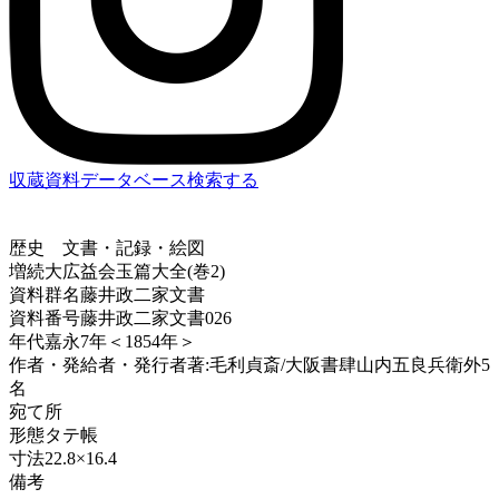
収蔵資料データベース
検索する
歴史
文書・記録・絵図
増続大広益会玉篇大全(巻2)
資料群名
藤井政二家文書
資料番号
藤井政二家文書026
年代
嘉永7年＜1854年＞
作者・発給者・発行者
著:毛利貞斎/大阪書肆山内五良兵衛外5
名
宛て所
形態
タテ帳
寸法
22.8×16.4
備考