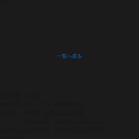
備考
一覧へ戻る
開館時間・休館日
開館時間 9:00～17:00（木曜は21:00まで）
休館日 月曜日（祝日の場合は翌日）
第３火曜日、年末年始（12/28～1/4）
松茂町歴史民俗資料館・人形浄瑠璃芝居資料館
〒771-0220