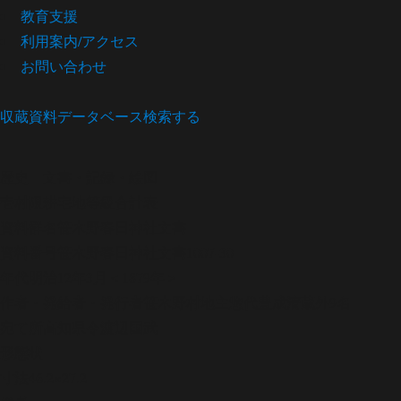
教育支援
利用案内/アクセス
お問い合わせ
収蔵資料データベース
検索する
歴史
文書・記録・絵図
壱村限耕宅地等級合計表
資料群名
笹木野春日神社文書
資料番号
笹木野春日神社文書1007-30
年代
明治12年3月＜1879年＞
作者・発給者・発行者
笹木野村地主惣代豊成清蔵外9名
宛て所
高知県令渡辺国武
形態
状
寸法
46.2×27.2