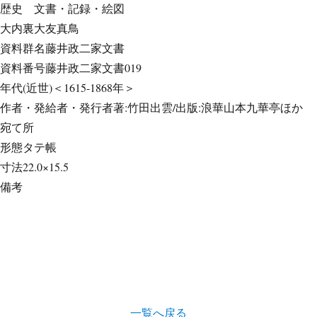
歴史
文書・記録・絵図
大内裏大友真鳥
資料群名
藤井政二家文書
資料番号
藤井政二家文書019
年代
(近世)＜1615-1868年＞
作者・発給者・発行者
著:竹田出雲/出版:浪華山本九華亭ほか
宛て所
形態
タテ帳
寸法
22.0×15.5
備考
一覧へ戻る