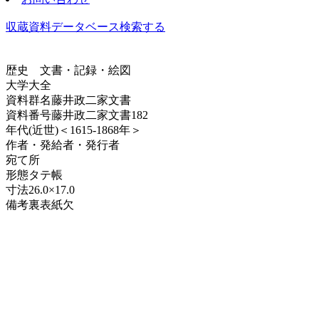
収蔵資料データベース
検索する
歴史
文書・記録・絵図
大学大全
資料群名
藤井政二家文書
資料番号
藤井政二家文書182
年代
(近世)＜1615-1868年＞
作者・発給者・発行者
宛て所
形態
タテ帳
寸法
26.0×17.0
備考
裏表紙欠