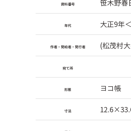
笹木野春日
資料番号
大正9年＜
年代
(松茂村大
作者・発給者・発行者
宛て所
ヨコ帳
形態
12.6×33.
寸法