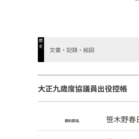
歴
史
文書・記録・絵図
大正九歳度協議員出役控帳
笹木野春
資料群名