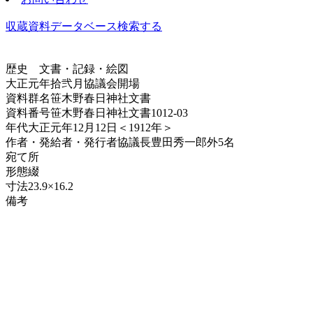
収蔵資料データベース
検索する
歴史
文書・記録・絵図
大正元年拾弐月協議会開場
資料群名
笹木野春日神社文書
資料番号
笹木野春日神社文書1012-03
年代
大正元年12月12日＜1912年＞
作者・発給者・発行者
協議長豊田秀一郎外5名
宛て所
形態
綴
寸法
23.9×16.2
備考