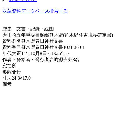
収蔵資料データベース
検索する
歴史
文書・記録・絵図
大正拾五年重要書類綴笹木野(笹木野住吉境界確定書)
資料群名
笹木野春日神社文書
資料番号
笹木野春日神社文書1021-36-01
年代
大正14年10月8日＜1925年＞
作者・発給者・発行者
岩崎源吉外8名
宛て所
形態
合冊
寸法
24.8×17.0
備考