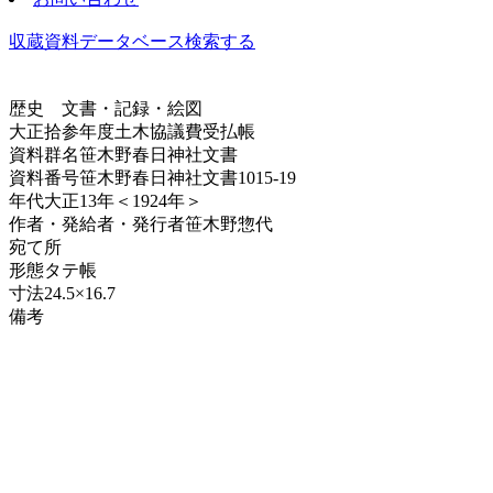
収蔵資料データベース
検索する
歴史
文書・記録・絵図
大正拾参年度土木協議費受払帳
資料群名
笹木野春日神社文書
資料番号
笹木野春日神社文書1015-19
年代
大正13年＜1924年＞
作者・発給者・発行者
笹木野惣代
宛て所
形態
タテ帳
寸法
24.5×16.7
備考