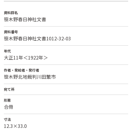
資料群名
笹木野春日神社文書
資料番号
笹木野春日神社文書1012-32-03
年代
大正11年＜1922年＞
作者・発給者・発行者
笹木野北地裁判川田繁市
宛て所
形態
合冊
寸法
12.3×33.0