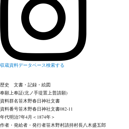
収蔵資料データベース
検索する
歴史
文書・記録・絵図
奉願上奉証(北ノ手堤置上普請願)
資料群名
笹木野春日神社文書
資料番号
笹木野春日神社文書082-11
年代
明治7年4月＜1874年＞
作者・発給者・発行者
笹木野村請持村長八木盛五郎