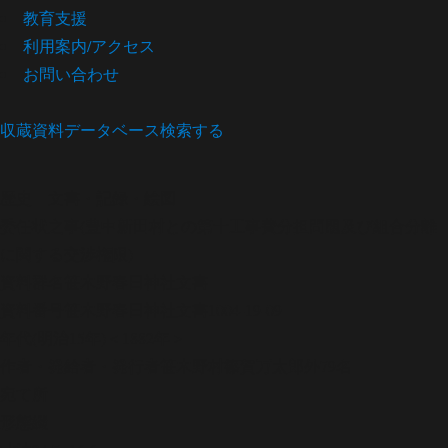
教育支援
利用案内/アクセス
お問い合わせ
収蔵資料データベース
検索する
歴史
文書・記録・絵図
委任状之事(豊中新田村との第十工事費分担問題及び組合分離
に関する交渉権限)
資料群名
笹木野春日神社文書
資料番号
笹木野春日神社文書1004-19-09
年代
(明治15年)＜1882年＞
作者・発給者・発行者
笹木野村篠賀万太郎外79名
宛て所
形態
綴