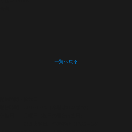
寸法
24.7×16.6
備考
一覧へ戻る
開館時間・休館日
開館時間 9:00～17:00（木曜は21:00まで）
休館日 月曜日（祝日の場合は翌日）
第３火曜日、年末年始（12/28～1/4）
松茂町歴史民俗資料館・人形浄瑠璃芝居資料館