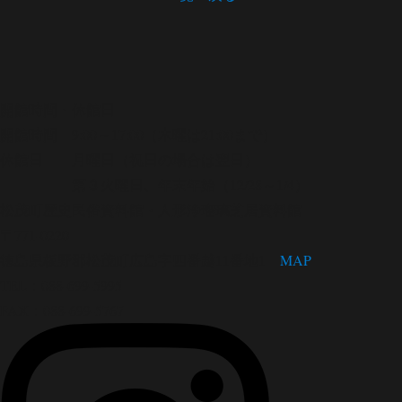
開館時間・休館日
開館時間 9:00～17:00（木曜は21:00まで）
休館日 月曜日（祝日の場合は翌日）
第３火曜日、年末年始（12/28～1/4）
松茂町歴史民俗資料館・人形浄瑠璃芝居資料館
〒771-0220
徳島県板野郡松茂町広島字四番越11番地1
MAP
TEL：088-699-5995
FAX：088-699-5767