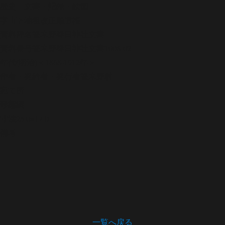
歴史
文書・記録・絵図
字山下地租改正順道帳
資料群名
笹木野春日神社文書
資料番号
笹木野春日神社文書1006-02
年代
(明治)＜1868-1912年＞
作者・発給者・発行者
笹木野村
宛て所
形態
綴
寸法
25.0×17.0
備考
一覧へ戻る