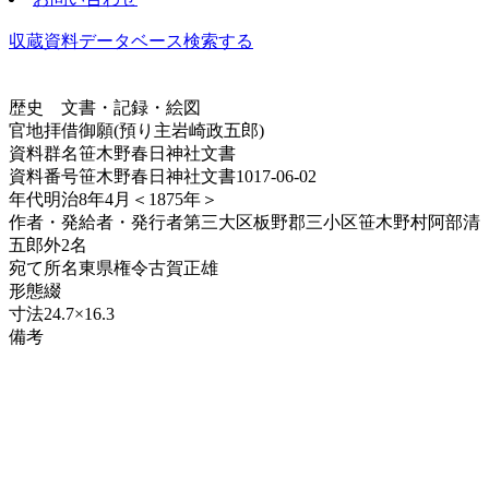
収蔵資料データベース
検索する
歴史
文書・記録・絵図
官地拝借御願(預り主岩崎政五郎)
資料群名
笹木野春日神社文書
資料番号
笹木野春日神社文書1017-06-02
年代
明治8年4月＜1875年＞
作者・発給者・発行者
第三大区板野郡三小区笹木野村阿部清
五郎外2名
宛て所
名東県権令古賀正雄
形態
綴
寸法
24.7×16.3
備考