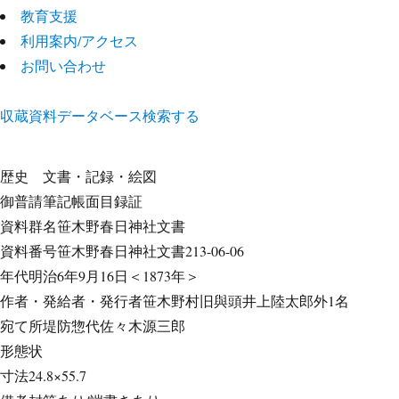
教育支援
利用案内/アクセス
お問い合わせ
収蔵資料データベース
検索する
歴史
文書・記録・絵図
御普請筆記帳面目録証
資料群名
笹木野春日神社文書
資料番号
笹木野春日神社文書213-06-06
年代
明治6年9月16日＜1873年＞
作者・発給者・発行者
笹木野村旧與頭井上陸太郎外1名
宛て所
堤防惣代佐々木源三郎
形態
状
寸法
24.8×55.7