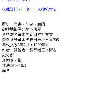
収蔵資料データベース
検索する
歴史
文書・記録・絵図
御検地帳写北地下傍示
資料群名
笹木野春日神社文書
資料番号
笹木野春日神社文書305
年代
文政3年2月＜1820年＞
作者・発給者・発行者
笹木野村
宛て所
形態
タテ帳
寸法
24.0×16.3
備考