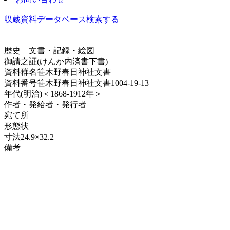
収蔵資料データベース
検索する
歴史
文書・記録・絵図
御請之証(けんか内済書下書)
資料群名
笹木野春日神社文書
資料番号
笹木野春日神社文書1004-19-13
年代
(明治)＜1868-1912年＞
作者・発給者・発行者
宛て所
形態
状
寸法
24.9×32.2
備考