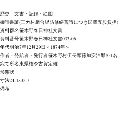
歴史
文書・記録・絵図
御請書証(三カ村相合堤防修繕普請につき民費五歩負担)
資料群名
笹木野春日神社文書
資料番号
笹木野春日神社文書033-06
年代
明治7年12月29日＜1874年＞
作者・発給者・発行者
笹木野村伍長頭篠加安治郎外1名
宛て所
名東県権令古賀定雄
形態
状
寸法
24.4×33.7
備考