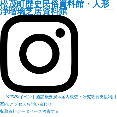
松茂町歴史民俗資料館・人形
浄瑠璃芝居資料館
NEWS/イベント
施設概要
展示案内
調査・研究
教育支援
利用
案内/アクセス
お問い合わせ
収蔵資料データベース
検索する