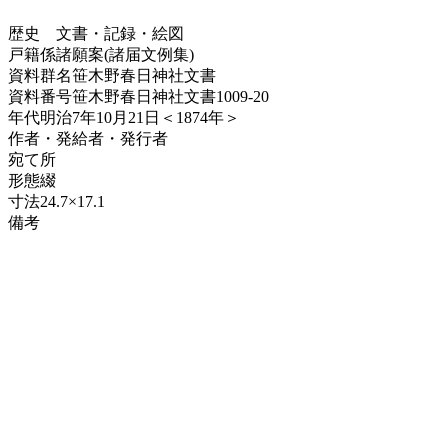
歴史
文書・記録・絵図
戸籍係諸願案(諸届文例集)
資料群名
笹木野春日神社文書
資料番号
笹木野春日神社文書1009-20
年代
明治7年10月21日＜1874年＞
作者・発給者・発行者
宛て所
形態
綴
寸法
24.7×17.1
備考