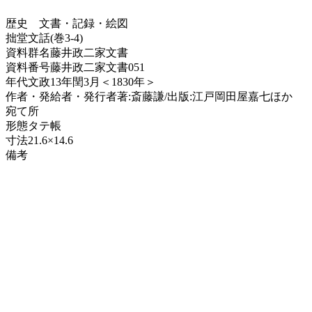
歴史
文書・記録・絵図
拙堂文話(巻3-4)
資料群名
藤井政二家文書
資料番号
藤井政二家文書051
年代
文政13年閏3月＜1830年＞
作者・発給者・発行者
著:斎藤謙/出版:江戸岡田屋嘉七ほか
宛て所
形態
タテ帳
寸法
21.6×14.6
備考