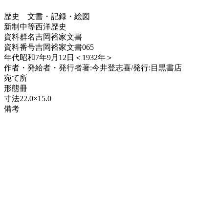
歴史
文書・記録・絵図
新制中等西洋歴史
資料群名
吉岡裕家文書
資料番号
吉岡裕家文書065
年代
昭和7年9月12日＜1932年＞
作者・発給者・発行者
著:今井登志喜/発行:目黒書店
宛て所
形態
冊
寸法
22.0×15.0
備考